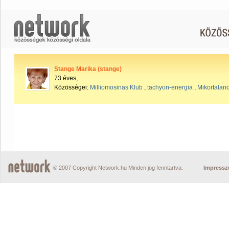
Stange Marika (stange)
73 éves,
Közösségei:
Milliomosinas Klub
,
tachyon-energia
,
Mikortalan
© 2007 Copyright Network.hu Minden jog fenntartva.
Impress