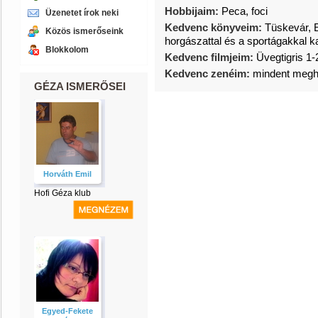
Hobbijaim:
Peca, foci
Üzenetet írok neki
Kedvenc könyveim:
Tüskevár, E
Közös ismerőseink
horgászattal és a sportágakkal k
Blokkolom
Kedvenc filmjeim:
Üvegtigris 1-
Kedvenc zenéim:
mindent megh
GÉZA ISMERŐSEI
Horváth Emil
Hofi Géza klub
Egyed-Fekete