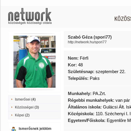
Szabó Géza (spori77)
http://network.hu/spori77
Nem:
Férfi
Kor:
48
Születésnap:
szeptember 22.
Település:
Paks
Munkahely:
PA.Zrt.
Ismerősei
(4)
Régebbi munkahelyek:
van pár
Általános iskola:
Gulácsi Ált. Is
Közösségei
(3)
Középiskola:
110. Széchenyi I.
Képei
(2)
Egyetem/Főiskola:
Egyenlőre M
Ismerősnek jelölöm