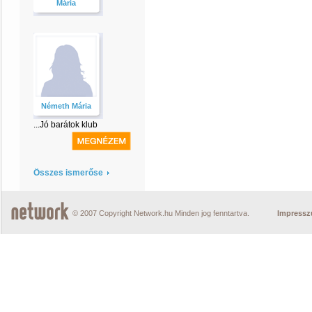
Mária
Németh Mária
...Jó barátok klub
Összes ismerőse
© 2007 Copyright Network.hu Minden jog fenntartva.
Impress