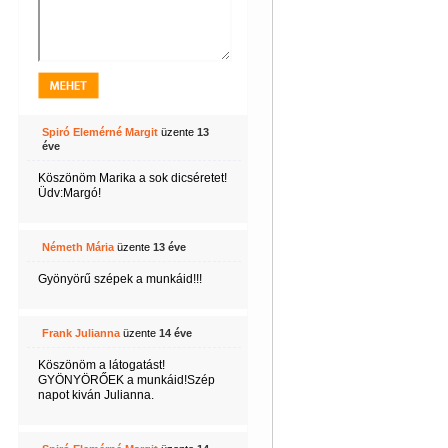
Spiró Elemérné Margit
üzente
13
éve
Köszönöm Marika a sok dicséretet!
Üdv:Margó!
Németh Mária
üzente
13 éve
Gyönyörű szépek a munkáid!!!
Frank Julianna
üzente
14 éve
Köszönöm a látogatást!
GYÖNYÖRŐEK a munkáid!Szép
napot kiván Julianna.