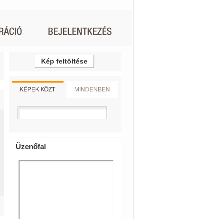
Kép feltöltése
KÉPEK KÖZT
MINDENBEN
Üzenőfal