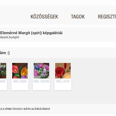
Elemérné Margit (spiri) képgalériái
etwork.hu/spiri
im :)
048
IMG_5026
IMG_5020Web
IMG_4170
SZA SPIRI ÖSSZES KÉPGALÉRIÁJÁHOZ