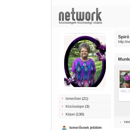
Spiró 
http://n
Munká
IMG_5
Ismerősei
(21)
Közösségei
(3)
Képei
(130)
VIS
Ismerősnek jelölöm