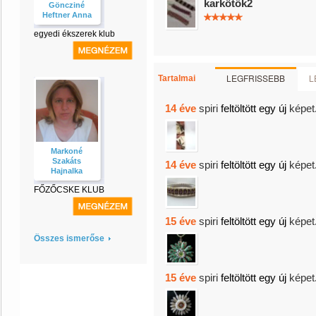
karkötők2
Göncziné
Heftner Anna
egyedi ékszerek klub
LEGFRISSEBB
L
Tartalmai
14 éve
spiri
feltöltött egy új
képet
Markoné
Szakáts
14 éve
spiri
feltöltött egy új
képet
Hajnalka
FŐZŐCSKE KLUB
15 éve
spiri
feltöltött egy új
képet
Összes ismerőse
15 éve
spiri
feltöltött egy új
képet