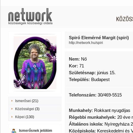
Spiró Elemérné Margit (spiri)
http://network.hu/spiri
Nem:
Nő
Kor:
71
Születésnap:
június 15.
Település:
Budapest
Telefonszám:
30/469-5515
Ismerősei
(21)
Közösségei
(3)
Munkahely:
Rokkant nyugdíjas
Régebbi munkahelyek:
20 éve 
Képei
(130)
Általános iskola:
Nyíregyháza 2
Középiskola:
Kereskedelmi és V
Ismerősnek jelölöm