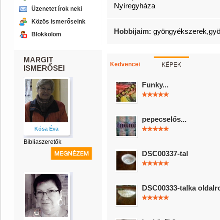
Nyíregyháza
Üzenetet írok neki
Közös ismerőseink
Hobbijaim:
gyöngyékszerek,gyö
Blokkolom
MARGIT
KÉPEK
Kedvencei
ISMERŐSEI
Funky...
pepecselős...
Kósa Éva
Bibliaszeretők
DSC00337-tal
DSC00333-talka oldalr