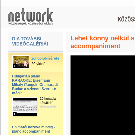
Lehet könny nélkül sí
DIA TOVÁBBI
VIDEÓGALÉRIÁI
accompaniment
zongorakíséreteim,kottával
20 videó
Hungarian piano
KARAOKE: Eisemann
Mihály /Tangók: Ott maradt
Budán a szívem; Szeret-e
még?
10 hónapja
Látták:19
Én mától kezdve mindig -
piano accompaniment