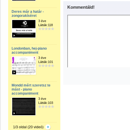
Kommentáld!
Deres már a határ -
zongorakíséret
3 éve
Látták:118
Londonban, hej-piano
accompaniment
3 éve
Látták:101
Mondd mért szeretsz te
mást - piano
accompaniment
3 éve
Látták:103
1/3 oldal (20 videó)