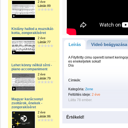
2 éve
Látták:89
Kislány hallod a muzsikát-
kotta, zongorakíséret
2 éve
Látták:77
Leírás
Videó beágyazása
A Fityfiritty cimu operett ismert kering
es enekeljetek sokat!
Lehet könny nélkül sírni -
Dia
piano accompaniment
2 éve
Látták:79
Címkék:
Kategória:
Zene
Feltöltés ideje:
2 éve
Magyar karácsonyi
Látta 78 ember.
zsoltárok, énekek -
zongorakíséret
2 éve
Látták:86
Értékeld!