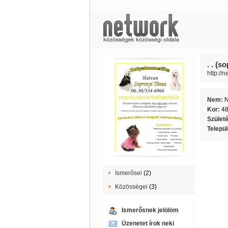
. . (s
http://
Nem:
Kor:
4
Szület
Telepü
Ismerősei
(2)
Közösségei
(3)
Ismerősnek jelölöm
Üzenetet írok neki