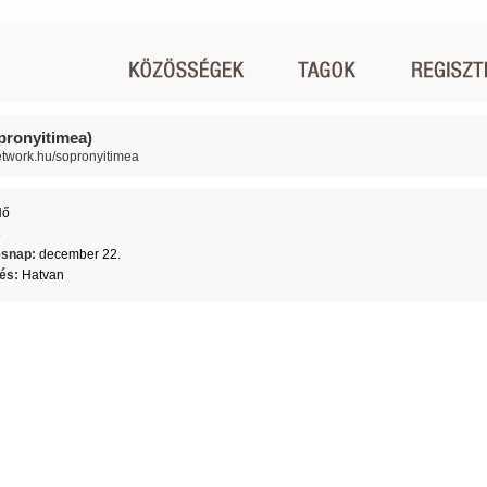
opronyitimea)
network.hu/sopronyitimea
Nő
8
ésnap:
december 22.
lés:
Hatvan