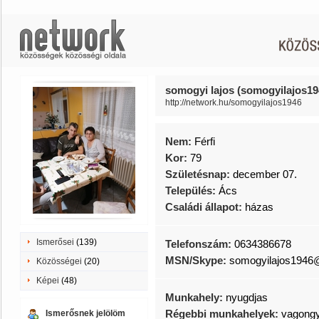
somogyi lajos (somogyilajos19
http://network.hu/somogyilajos1946
Nem:
Férfi
Kor:
79
Születésnap:
december 07.
Település:
Ács
Családi állapot:
házas
Ismerősei
(139)
Telefonszám:
0634386678
MSN/Skype:
somogyilajos1946@
Közösségei
(20)
Képei
(48)
Munkahely:
nyugdjas
Régebbi munkahelyek:
vagong
Ismerősnek jelölöm