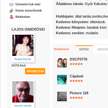
Általános iskola:
Győr Kálvária 
Üzenetet írok neki
Közös ismerőseink
Hobbijaim:
állat tartás,kertészk
Blokkolom
Kedvenc könyveim:
útleirások.
Kedvenc filmjeim:
barátok közt
LAJOS ISMERŐSEI
Kedvenc zenéim:
mulatós
KÉPEK
VIDEÓK
Kedvencei
DSCF0776
Szabó Eszter
NÓTA Klub
Cápával
Picture 118
ancsin istván