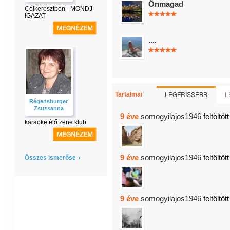
Önmagad
Célkeresztben - MONDJ
IGAZAT
....
LEGFRISSEBB
L
Tartalmai
Régensburger
Zsuzsanna
9 éve
somogyilajos1946
feltöltöt
karaoke élő zene klub
9 éve
somogyilajos1946
feltöltöt
Összes ismerőse
9 éve
somogyilajos1946
feltöltöt