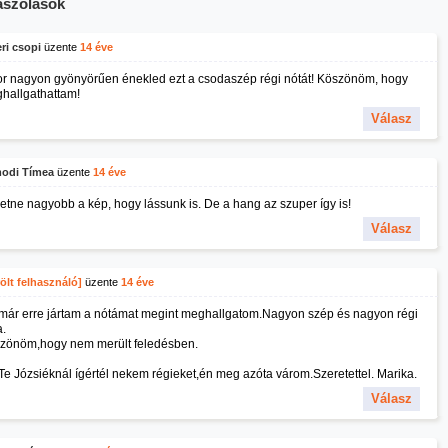
szólások
ri csopi
üzente
14 éve
or nagyon gyönyörűen énekled ezt a csodaszép régi nótát! Köszönöm, hogy
hallgathattam!
Válasz
odi Tímea
üzente
14 éve
etne nagyobb a kép, hogy lássunk is. De a hang az szuper így is!
Válasz
ölt felhasználó]
üzente
14 éve
már erre jártam a nótámat megint meghallgatom.Nagyon szép és nagyon régi
a.
zönöm,hogy nem merült feledésben.
Te Józsiéknál ígértél nekem régieket,én meg azóta várom.Szeretettel. Marika.
Válasz