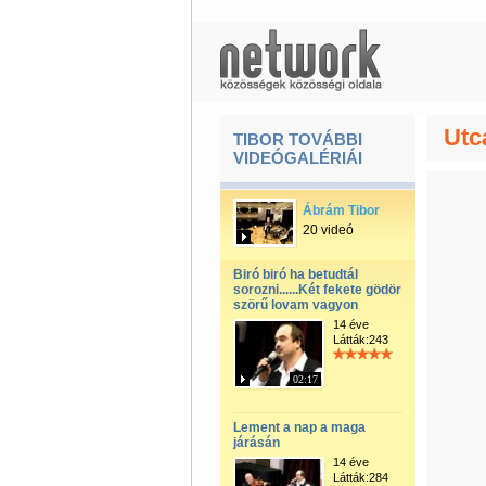
Utc
TIBOR TOVÁBBI
VIDEÓGALÉRIÁI
Ábrám Tibor
20 videó
Biró biró ha betudtál
sorozni......Két fekete gödör
szörű lovam vagyon
14 éve
Látták:243
02:17
Lement a nap a maga
járásán
14 éve
Látták:284