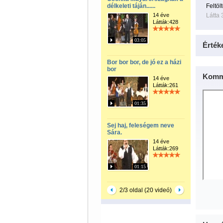
délkeleti táján......
Feltöl
14 éve
Látta 
Látták:428
03:05
Érték
Bor bor bor, de jó ez a házi
bor
Komm
14 éve
Látták:261
01:35
Sej haj, feleségem neve
Sára.
14 éve
Látták:269
01:15
2/3 oldal (20 videó)