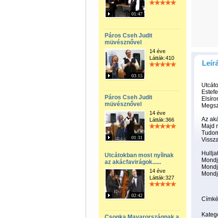
01:47
Páros Cseh Judit
müvésznővel
14 éve
Látták:410
Leír
03:15
Utcáto
Estefe
Páros Cseh Judit
Elsíro
müvésznővel
Megsz
14 éve
Az aká
Látták:366
Majd m
Tudom 
01:31
Vissza
Hullja
Utcátokban most nyílnak
Mondj
az akácfavirágok......
Mondj
14 éve
Mondjá
Látták:327
02:42
Címké
Kateg
Csonka Mayarországnak a