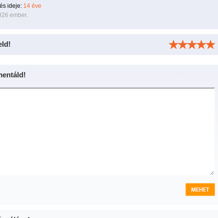
tés ideje:
14 éve
326 ember.
eld!
entáld!