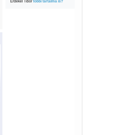
Érdekel Tibor
többi tartalma is?