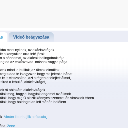
ás
Videó beágyazása
kba most nyilnak, az akácfavirágok
lé alkonyatkor, arra felé járok
m a bánatimat, az akácok bolingatnak rája
egted az eskűszavad, másnak vagy a párja
cok mind le hulltak, az álmok elmúltak
eg tudod te is egyszer, hogy mit jelent a bánat.
te is visszasírod, azt a régen elfelejtett álmot,
sírod a lehulló, akácfavirágot,
tok rá ablakára akácfavirágok
átok meg, hogy el hagytak engemet az állmok
átok, hogy mig Ő alszik könnyes szemmel én virasztok ébren
tok, hogy boldogtalan lett már én belölem
k:
Ábrám tibor hajlik a rózsafa
ória:
Zene