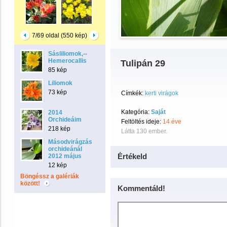
7/69 oldal (550 kép)
Sásliliomok,--
Hemerocallis
Tulipán 29
85 kép
Liliomok
73 kép
Címkék:
kerti virágok
Kategória:
Saját
2014
Orchideáim
Feltöltés ideje:
14 éve
218 kép
Látta 130 ember.
Másodvirágzás
orchideánál
Értékeld
2012 május
12 kép
Böngéssz a galériák
között!
Kommentáld!