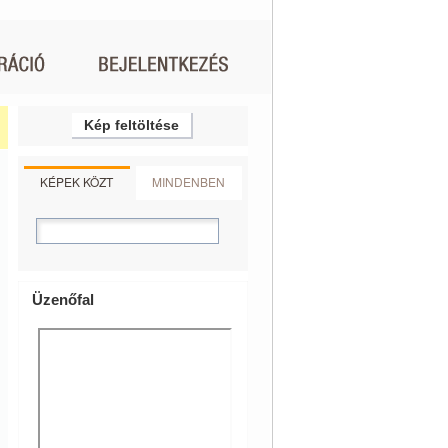
Kép feltöltése
KÉPEK KÖZT
MINDENBEN
Üzenőfal