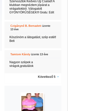
Szervusztok Kedves Ujj Család! A
klubban megnéztem jópárat a
virágaitokból. Válogatott
GYÖNYÖRŰSÉGEK!!! Gratu: Edit
Czigányné B. Bernadett
üzente
13 éve
Köszönöm a látogatást, szép estét!
Beti
Tamtom Károly
üzente
13 éve
Nagyon szépek a
virágok,gratulálok
Következő 5