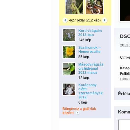
4/27 oldal (212 kép)
Kerti virágaim
2013-ban
DSC
246 kép
2012.1
Sásliliomok,--
Hemerocallis
85 kép
Címké
Másodvirágzás
Kateg
orchideánál
2012 május
Feltöl
12 kép
Látta 
Karácsony
előtti
szerzemények
Érték
2012.
6 kép
Böngéssz a galériák
Komm
között!