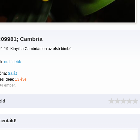
09981; Cambria
1.19. Kinyílt a Cambriámon az első bimbó.
k:
orchideák
ória:
Saját
tés ideje:
13 éve
84 ember.
eld
entáld!