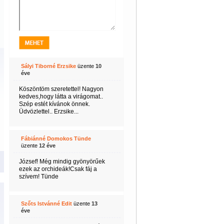
Sályi Tiborné Erzsike
üzente
10
éve
Köszöntöm szeretettel! Nagyon
kedves,hogy látta a virágomat..
Szép estét kívánok önnek.
Üdvözlettel.. Erzsike...
Fábiánné Domokos Tünde
üzente
12 éve
József! Még mindig gyönyörűek
ezek az orchideák!Csak fáj a
szívem! Tünde
Szőts Istvánné Edit
üzente
13
éve