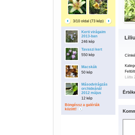
3/10 oldal (73 kép)
Kerti virágaim
2013-ban
Lili
246 kép
Tavaszi kert
550 kép
Címké
Kateg
Macskák
Feltöl
50 kép
Látta 
Másodvirágzás
orchideánál
Érték
2012 május
12 kép
Böngéssz a galériák
között!
Komm