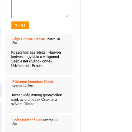
Sályi Tiborné Erzsike
üzente
10
éve
Köszöntöm szeretettel! Nagyon
kedves,hogy látta a virágomat..
Szép estét kívánok önnek.
Üdvözlettel.. Erzsike...
Fábiánné Domokos Tünde
üzente
12 éve
József! Még mindig gyönyörűek
ezek az orchideák!Csak fáj a
szívem! Tünde
Szőts Istvánné Edit
üzente
13
éve