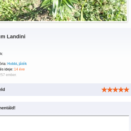
um Landini
k:
ória:
Hobbi, játék
tés ideje:
14 éve
257 ember.
eld
entáld!