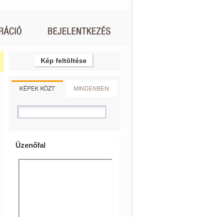
Kép feltöltése
KÉPEK KÖZT
MINDENBEN
Üzenőfal