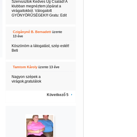
Szervusztok Kedves Ujj Család! A
klubban megnéztem jópárat a
virágaitokból. Válogatott
GYÖNYÖRŰSÉGEK!!! Gratu: Edit
Czigányné B. Bernadett
üzente
13 éve
Köszönöm a látogatást, szép estét!
Beti
Tamtom Károly
üzente
13 éve
Nagyon szépek a
virágok,gratulálok
Következő 5