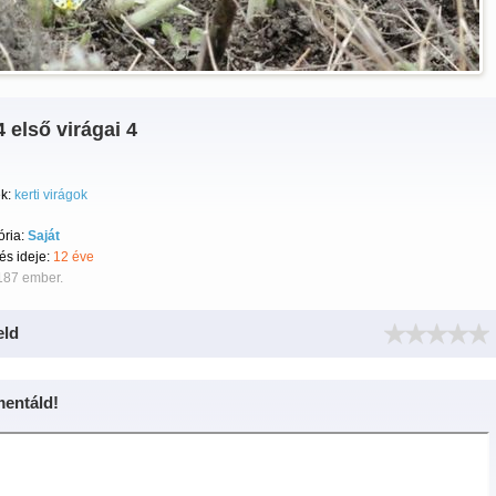
 első virágai 4
k:
kerti virágok
ória:
Saját
tés ideje:
12 éve
187 ember.
eld
entáld!