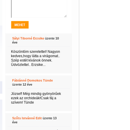
Sályi Tiborné Erzsike
üzente
10
éve
Köszöntöm szeretettel! Nagyon
kedves,hogy látta a virágomat..
Szép estét kívánok önnek.
Üdvözlettel.. Erzsike...
Fábiánné Domokos Tünde
üzente
12 éve
József! Még mindig gyönyörűek
ezek az orchideák!Csak fáj a
szívem! Tünde
Szőts Istvánné Edit
üzente
13
éve