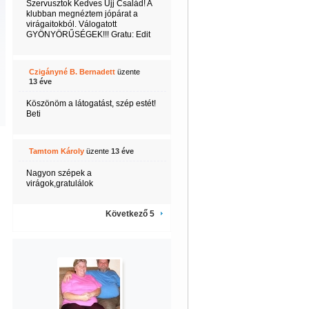
Szervusztok Kedves Ujj Család! A
klubban megnéztem jópárat a
virágaitokból. Válogatott
GYÖNYÖRŰSÉGEK!!! Gratu: Edit
Czigányné B. Bernadett
üzente
13 éve
Köszönöm a látogatást, szép estét!
Beti
Tamtom Károly
üzente
13 éve
Nagyon szépek a
virágok,gratulálok
Következő 5