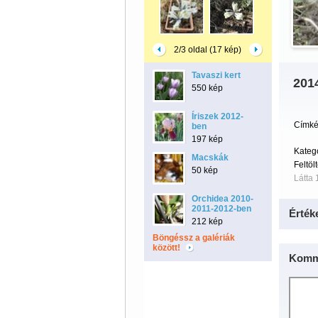
2/3 oldal (17 kép)
Tavaszi kert
2014
550 kép
Íriszek 2012-
Címké
ben
197 kép
Kateg
Macskák
Feltöl
50 kép
Látta 
Orchidea 2010-
2011-2012-ben
Érték
212 kép
Böngéssz a galériák
között!
Komm