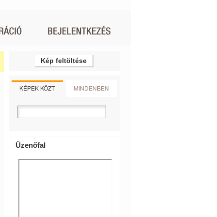
Kép feltöltése
KÉPEK KÖZT
MINDENBEN
Üzenőfal