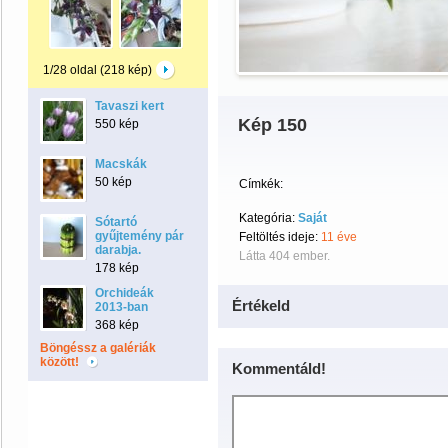
1/28 oldal (218 kép)
Tavaszi kert
Kép 150
550 kép
Macskák
50 kép
Címkék:
Kategória:
Saját
Sótartó
gyűjtemény pár
Feltöltés ideje:
11 éve
darabja.
Látta 404 ember.
178 kép
Orchideák
Értékeld
2013-ban
368 kép
Böngéssz a galériák
között!
Kommentáld!