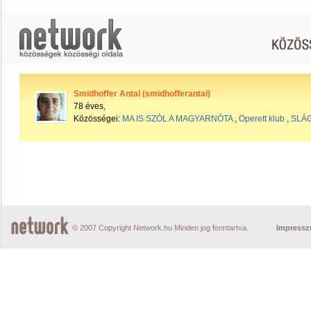
Smidhoffer Antal (smidhofferantal)
78 éves,
Közösségei:
MA IS SZÓL A MAGYARNÓTA
,
Operett klub
,
SLÁ
© 2007 Copyright Network.hu Minden jog fenntartva.
Impress