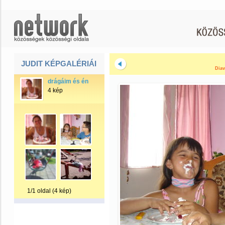
JUDIT KÉPGALÉRIÁI
Diav
drágáim és én
4 kép
1/1 oldal (4 kép)