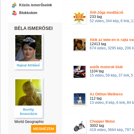
Közös ismerőseink
ÁHI-Jóga meditáció
Blokkolom
233 tag
52 video
,
344 kép
,
6 link
,
1
BÉLA ISMERŐSEI
Akik az iwiw-en is rajta v
12413 tag
674 video
,
3295 kép
,
206 l
Hajnal Attiláné
autók motorok klub
1104 tag
15 video
,
59 kép
,
37 link
,
5
Az Otthon Wellness
112 tag
13 video
,
8 kép
,
6 link
,
84 
Bonfig
Anasztázia
Chopper Motor
World Geographic
3002 tag
419 video
,
3664 kép
,
797 l