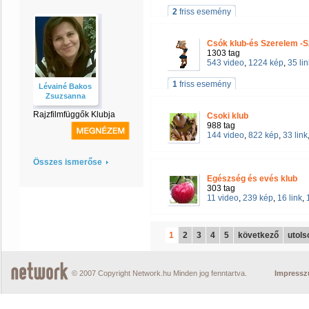
2
friss esemény
Csók klub-és Szerelem -
1303 tag
543 video
,
1224 kép
,
35 lin
1
friss esemény
Lévainé Bakos
Zsuzsanna
Rajzfilmfüggők Klubja
Csoki klub
988 tag
144 video
,
822 kép
,
33 link
Összes ismerőse
Egészség és evés klub
303 tag
11 video
,
239 kép
,
16 link
,
1
2
3
4
5
következő
utols
© 2007 Copyright Network.hu Minden jog fenntartva.
Impress