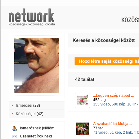
Keresés a közösségei között
42
találat
...Legyen szép napod ...
453 tag
355 video
,
600 kép
,
10 link
Ismerősei
(28)
Közösségei
(42)
A szabad élet klubja ...
Ismerősnek jelölöm
77 tag
71 video
,
51 kép
,
2 link
,
4 
Üzenetet írok neki