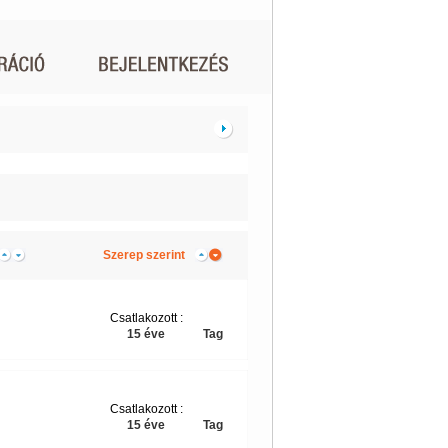
Szerep szerint
Csatlakozott :
15 éve
Tag
Csatlakozott :
15 éve
Tag