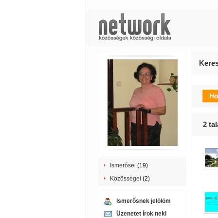
Keres
2
tal
Ismerősei
(19)
Közösségei
(2)
Ismerősnek jelölöm
Üzenetet írok neki