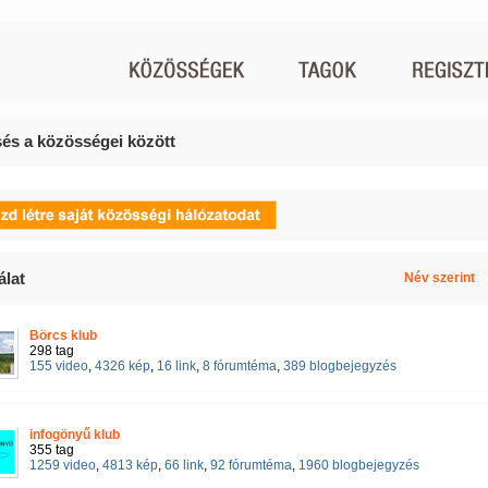
és a közösségei között
álat
Név szerint
Börcs klub
298 tag
155 video
,
4326 kép
,
16 link
,
8 fórumtéma
,
389 blogbejegyzés
infogönyű klub
355 tag
1259 video
,
4813 kép
,
66 link
,
92 fórumtéma
,
1960 blogbejegyzés