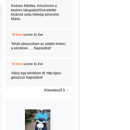
Kedves Mártika. Köszönöm a
kedves látogatást!Szeretettel
kívánok szép hétvégi pihenést.
Mária.
M Imre
üzente
11 éve
Tehát válaszoltam az alábbi linken,
a kérdésre ... . Napsütést!
M Imre
üzente
11 éve
Válsz egy kérdésre itt: http://goo.
gl/iaZcxx Napsütést!
Következő 5