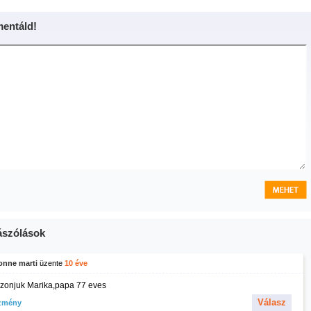
entáld!
szólások
onne marti
üzente
10 éve
zonjuk Marika,papa 77 eves
Válasz
zmény