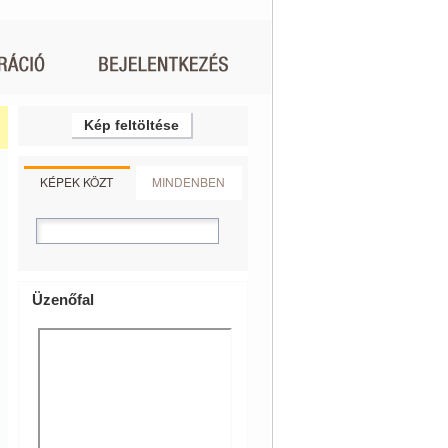
Kép feltöltése
KÉPEK KÖZT
MINDENBEN
Üzenőfal