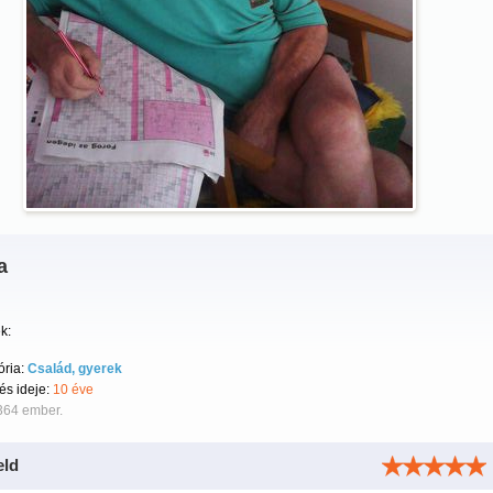
a
k:
ória:
Család, gyerek
tés ideje:
10 éve
364 ember.
eld