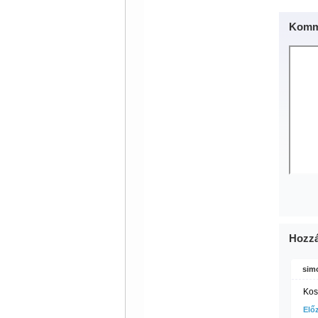
Komm
Hozzá
sim
Kos
Elő