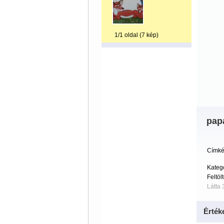
1/1 oldal (7 kép)
pap
Címké
Kateg
Feltöl
Látta 
Érték