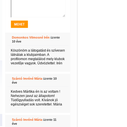
Domonkos Vilmosné Irén
üzente
10 éve
Köszönöm a látogatást és szívesen
látnálak a klubjaimban. A
profilomon megtalálod mely klubok
vezetője vagyok. Üdvözlettel: Irén
Szántó Imréné Mária
üzente
10
éve
Kedves Mártika én is az voltam !
Nehezen javul az állapotom!
Tüdőgyulladás volt. Kívánok jó
egészséget sok szeretettel. Mária
Szántó Imréné Mária
üzente
11
éve