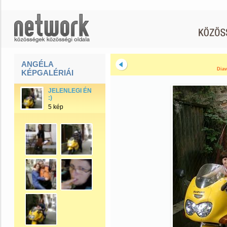
ANGÉLA
Diav
KÉPGALÉRIÁI
JELENLEGI ÉN
:)
5 kép