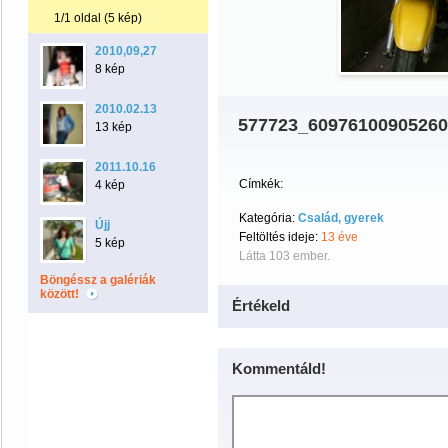
1/1 oldal (5 kép)
2010,09,27
8 kép
2010.02.13
577723_6097610090526
13 kép
2011.10.16
Címkék:
4 kép
Kategória:
Család, gyerek
Újj
Feltöltés ideje:
13 éve
5 kép
Látta 103 ember.
Böngéssz a galériák
között!
Értékeld
Kommentáld!