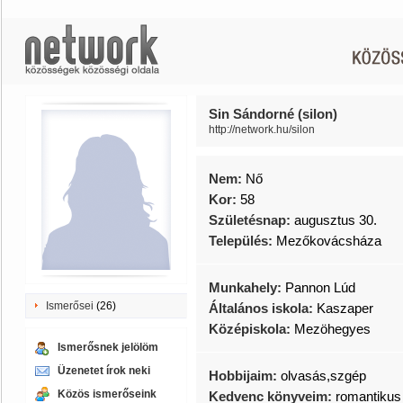
Sin Sándorné (silon)
http://network.hu/silon
Nem:
Nő
Kor:
58
Születésnap:
augusztus 30.
Település:
Mezőkovácsháza
Munkahely:
Pannon Lúd
Ismerősei
(26)
Általános iskola:
Kaszaper
Középiskola:
Mezöhegyes
Ismerősnek jelölöm
Üzenetet írok neki
Hobbijaim:
olvasás,szgép
Közös ismerőseink
Kedvenc könyveim:
romantikus