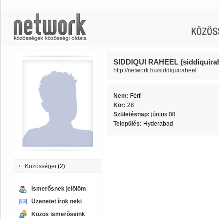
SIDDIQUI RAHEEL (siddiquirah
http://network.hu/siddiquiraheel
Nem:
Férfi
Kor:
28
Születésnap:
június 08.
Település:
Hyderabad
Közösségei
(2)
Ismerősnek jelölöm
Üzenetet írok neki
Közös ismerőseink