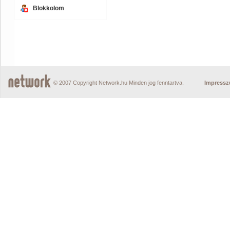
Blokkolom
© 2007 Copyright Network.hu Minden jog fenntartva.
Impress