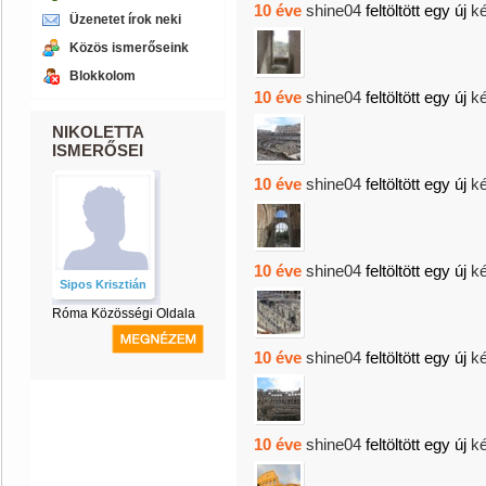
10 éve
shine04
feltöltött egy új
k
Üzenetet írok neki
Közös ismerőseink
Blokkolom
10 éve
shine04
feltöltött egy új
k
NIKOLETTA
ISMERŐSEI
10 éve
shine04
feltöltött egy új
k
10 éve
shine04
feltöltött egy új
k
Sipos Krisztián
Róma Közösségi Oldala
10 éve
shine04
feltöltött egy új
k
10 éve
shine04
feltöltött egy új
k