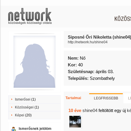
Siposné Őri Nikoletta (shine04
http://network.hu/shine04
Nem:
Nő
Kor:
40
Születésnap:
április 03.
Település:
Szombathely
LEGFRISSEBB
L
Tartalmai
Ismerősei
(1)
Közösségei
(1)
10 éve
shine04
feltöltött egy új
k
Képei
(20)
Ismerősnek jelölöm