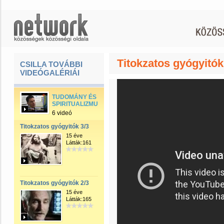
Titokzatos gyógyitók
CSILLA TOVÁBBI
VIDEÓGALÉRIÁI
TUDOMÁNY ÉS
SPIRITUALIZMUS
6 videó
Titokzatos gyógyitók 3/3
15 éve
Látták:161
Titokzatos gyógyitók 2/3
15 éve
Látták:165