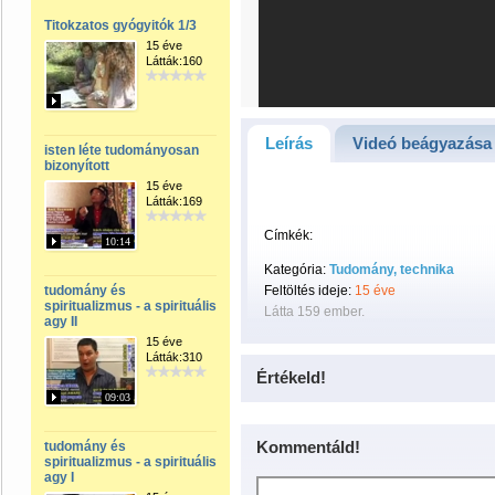
Titokzatos gyógyitók 1/3
15 éve
Látták:160
Leírás
Videó beágyazása
isten léte tudományosan
bizonyított
15 éve
Látták:169
Címkék:
10:14
Kategória:
Tudomány, technika
tudomány és
Feltöltés ideje:
15 éve
spiritualizmus - a spirituális
Látta 159 ember.
agy II
15 éve
Látták:310
Értékeld!
09:03
Kommentáld!
tudomány és
spiritualizmus - a spirituális
agy I