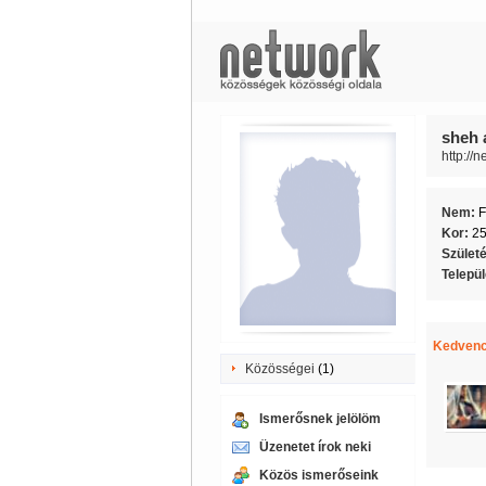
sheh 
http://
Nem:
F
Kor:
2
Szület
Telepü
Kedvenc
Közösségei
(1)
Ismerősnek jelölöm
Üzenetet írok neki
Közös ismerőseink