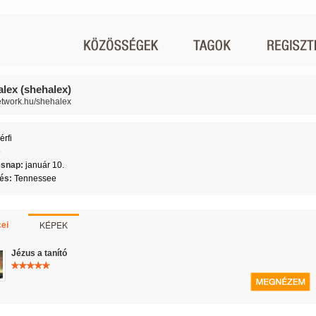
alex (shehalex)
network.hu/shehalex
érfi
5
ésnap:
január 10.
lés:
Tennessee
KÉPEK
ei
Jézus a tanító