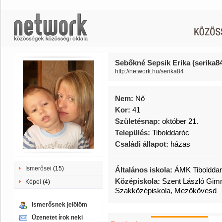
Sebőkné Sepsik Erika (serika8
http://network.hu/serika84
Nem:
Nő
Kor:
41
Születésnap:
október 21.
Település:
Tibolddaróc
Családi állapot:
házas
Ismerősei
(15)
Általános iskola:
ÁMK Tiboldda
Középiskola:
Szent László Gim
Képei
(4)
Szakközépiskola, Mezőkövesd
Ismerősnek jelölöm
Üzenetet írok neki