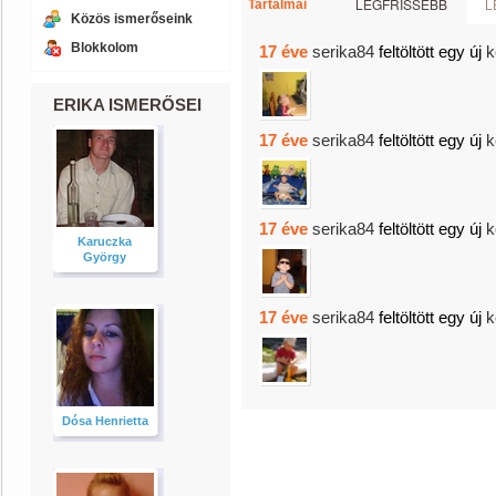
LEGFRISSEBB
L
Tartalmai
Közös ismerőseink
Blokkolom
17 éve
serika84
feltöltött egy új
k
ERIKA ISMERŐSEI
17 éve
serika84
feltöltött egy új
k
17 éve
serika84
feltöltött egy új
k
Karuczka
György
17 éve
serika84
feltöltött egy új
k
Dósa Henrietta