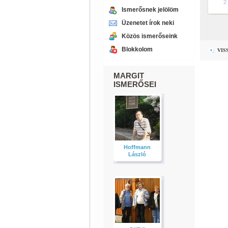
2
Ismerősnek jelölöm
Üzenetet írok neki
Közös ismerőseink
Blokkolom
VIS
MARGIT
ISMERŐSEI
Hoffmann
László