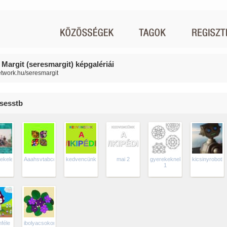
 Margit (seresmargit) képgalériái
network.hu/seresmargit
sesstb
ekelejeAfitturazokreszben
Aaahsvtabcd20250418_185735893
kedvencünk
mai 2
gyerekeknek
kicsinyrobotk
1
féle
ibolyacsokoraranyoshatterrel