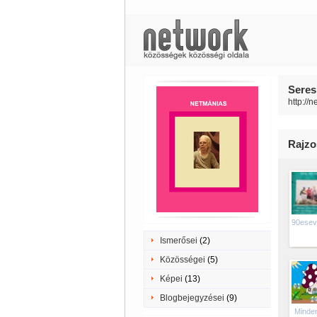
Seres
http://
Rajzo
90esev
Ismerősei
(2)
Közösségei
(5)
Képei
(13)
Blogbejegyzései
(9)
Minden