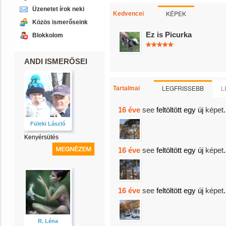
Üzenetet írok neki
KÉPEK
Kedvencei
Közös ismerőseink
Ez is Picurka
Blokkolom
ANDI ISMERŐSEI
LEGFRISSEBB
L
Tartalmai
16 éve
see
feltöltött egy új
képet
.
Füleki László
Kenyérsütés
16 éve
see
feltöltött egy új
képet
.
16 éve
see
feltöltött egy új
képet
.
R. Léna