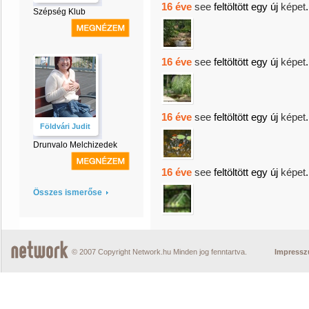
16 éve
see
feltöltött egy új
képet
.
Szépség Klub
16 éve
see
feltöltött egy új
képet
.
16 éve
see
feltöltött egy új
képet
.
Földvári Judit
Drunvalo Melchizedek
16 éve
see
feltöltött egy új
képet
.
Összes ismerőse
© 2007 Copyright Network.hu Minden jog fenntartva.
Impress