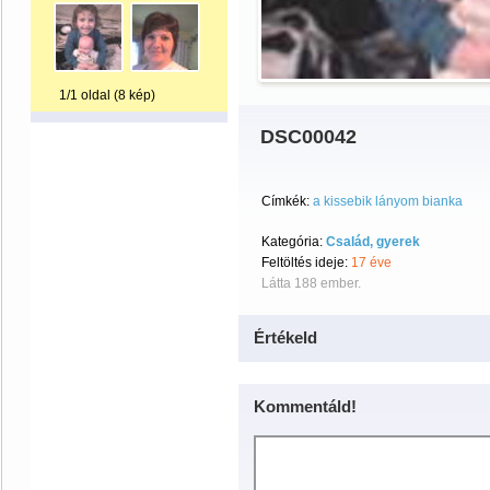
1/1 oldal (8 kép)
DSC00042
Címkék:
a kissebik lányom bianka
Kategória:
Család, gyerek
Feltöltés ideje:
17 éve
Látta 188 ember.
Értékeld
Kommentáld!