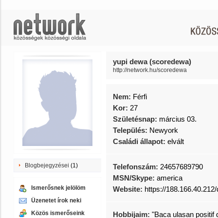
yupi dewa (scoredewa)
http://network.hu/scoredewa
Nem:
Férfi
Kor:
27
Születésnap:
március 03.
Település:
Newyork
Családi állapot:
elvált
Blogbejegyzései
(1)
Telefonszám:
24657689790
MSN/Skype:
america
Ismerősnek jelölöm
Website:
https://188.166.40.212
Üzenetet írok neki
Közös ismerőseink
Hobbijaim:
"Baca ulasan positif