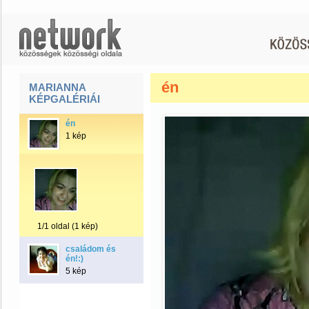
én
MARIANNA
KÉPGALÉRIÁI
én
1 kép
1/1 oldal (1 kép)
családom és
én!:)
5 kép