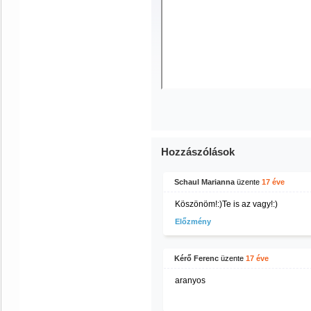
Hozzászólások
Schaul Marianna
üzente
17 éve
Köszönöm!:)Te is az vagy!:)
Előzmény
Kérő Ferenc
üzente
17 éve
aranyos