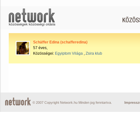
Schäffer Edina (schafferedina)
57 éves,
Közösségei:
Egyiptom Világa
,
Zsira klub
© 2007 Copyright Network.hu Minden jog fenntartva.
Impress