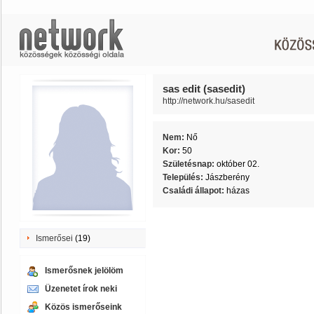
sas edit (sasedit)
http://network.hu/sasedit
Nem:
Nő
Kor:
50
Születésnap:
október 02.
Település:
Jászberény
Családi állapot:
házas
Ismerősei
(19)
Ismerősnek jelölöm
Üzenetet írok neki
Közös ismerőseink