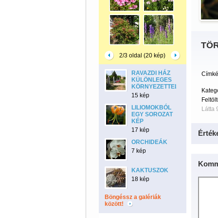
TÖ
2/3 oldal (20 kép)
RAVAZDI HÁZ
Címké
KÜLÖNLEGES
KÖRNYEZETTEL
Kateg
15 kép
Feltöl
LILIOMOKBÓL
Látta 
EGY SOROZAT
KÉP
17 kép
Érték
ORCHIDEÁK
7 kép
Komm
KAKTUSZOK
18 kép
Böngéssz a galériák
között!