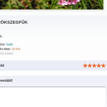
RÖKSZEGFŰK
k:
ória:
Saját
tés ideje:
18 éve
932 ember.
eld
entáld!