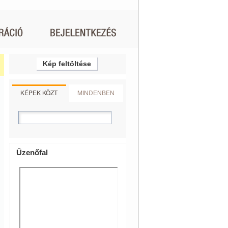
Kép feltöltése
KÉPEK KÖZT
MINDENBEN
Üzenőfal