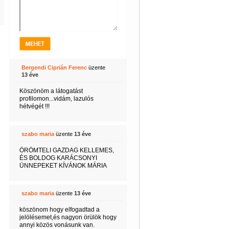
Bergendi Ciprián Ferenc
üzente
13 éve
Köszönöm a látogatást
profilomon...vidám, lazulós
hétvégét !!!
szabo maria
üzente
13 éve
ÖRÖMTELI GAZDAG KELLEMES,
ÉS BOLDOG KARÁCSONYI
ÜNNEPEKET KÍVÁNOK MÁRIA
szabo maria
üzente
13 éve
köszönom hogy elfogadtad a
jelölésemet,és nagyon örülök hogy
annyi közös vonásunk van.