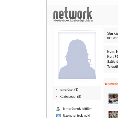
Sárká
http://
Nem:
Kor:
7
Szület
Telepü
Kedvenc
Ismerősei
(3)
Közösségei
(8)
Ismerősnek jelölöm
Üzenetet írok neki