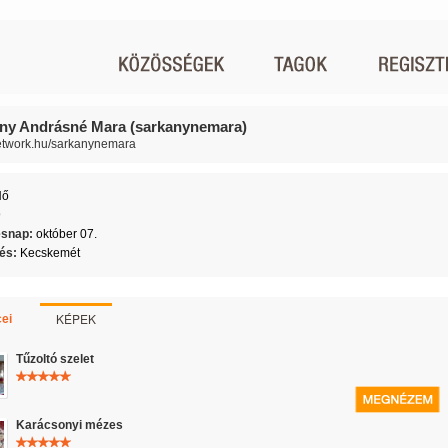
ny Andrásné Mara (sarkanynemara)
network.hu/sarkanynemara
Nő
9
ésnap:
október 07.
lés:
Kecskemét
KÉPEK
ei
Tűzoltó szelet
Karácsonyi mézes