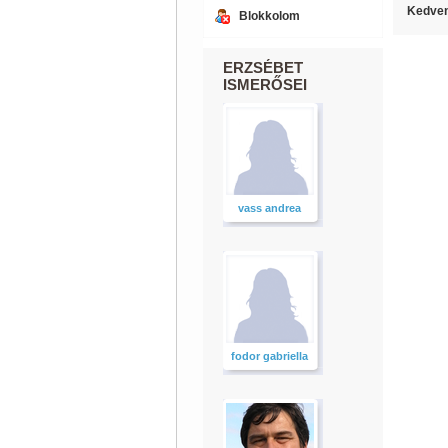
Kedven
Blokkolom
ERZSÉBET
ISMERŐSEI
vass andrea
fodor gabriella