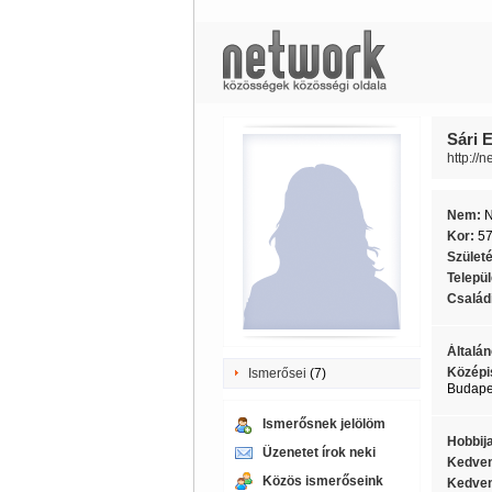
Sári 
http://
Nem:
Kor:
5
Szület
Telepü
Családi
Általán
Középi
Ismerősei
(7)
Budapes
Ismerősnek jelölöm
Hobbij
Üzenetet írok neki
Kedven
Közös ismerőseink
Kedven