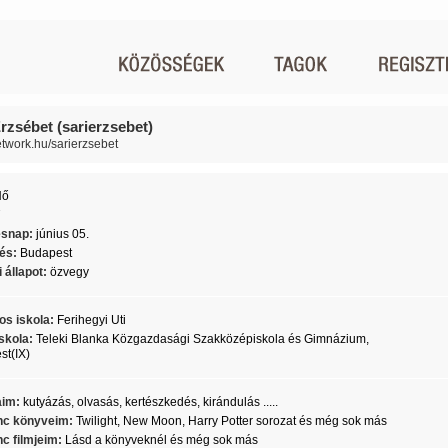
Erzsébet (sarierzsebet)
network.hu/sarierzsebet
Nő
7
ésnap:
június 05.
lés:
Budapest
 állapot:
özvegy
os iskola:
Ferihegyi Uti
skola:
Teleki Blanka Közgazdasági Szakközépiskola és Gimnázium,
t(IX)
aim:
kutyázás, olvasás, kertészkedés, kirándulás .....
c könyveim:
Twilight, New Moon, Harry Potter sorozat és még sok más
c filmjeim:
Lásd a könyveknél és még sok más