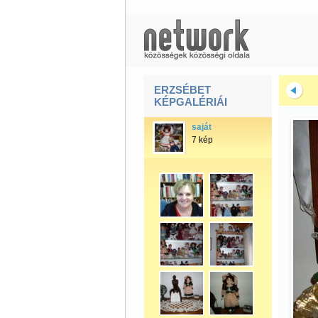
ERZSÉBET
KÉPGALÉRIÁI
saját
7 kép