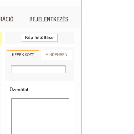
Kép feltöltése
KÉPEK KÖZT
MINDENBEN
Üzenőfal