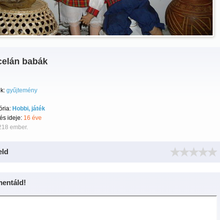
celán babák
k:
gyűjtemény
ória:
Hobbi, játék
tés ideje:
16 éve
218 ember.
eld
entáld!