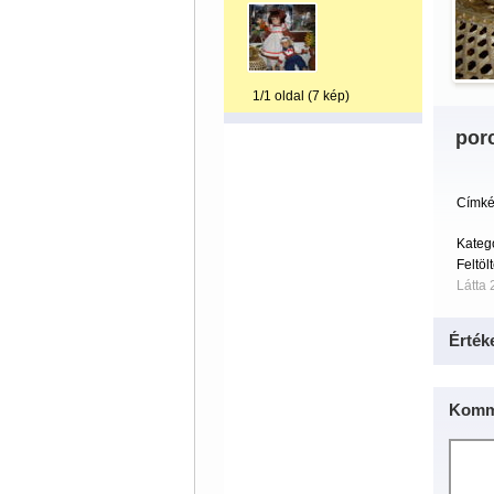
1/1 oldal (7 kép)
por
Címké
Kateg
Feltöl
Látta 
Érték
Komm