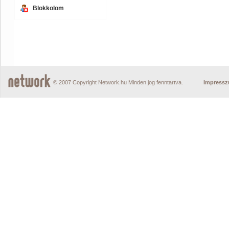
Blokkolom
© 2007 Copyright Network.hu Minden jog fenntartva.
Impress