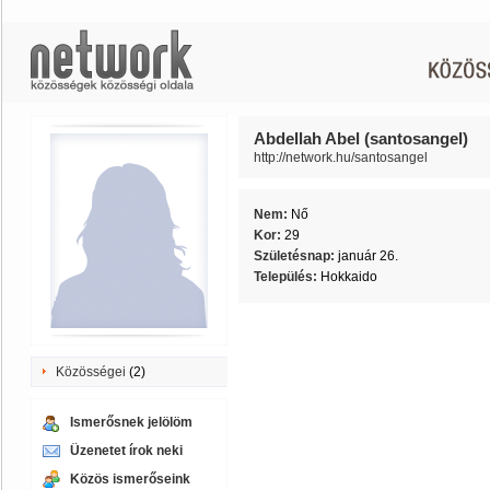
Abdellah Abel (santosangel)
http://network.hu/santosangel
Nem:
Nő
Kor:
29
Születésnap:
január 26.
Település:
Hokkaido
Közösségei
(2)
Ismerősnek jelölöm
Üzenetet írok neki
Közös ismerőseink