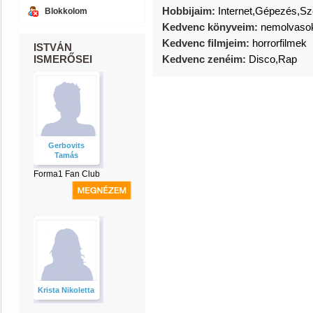
Hobbijaim:
Internet,Gépezés,Sz
Blokkolom
Kedvenc könyveim:
nemolvaso
Kedvenc filmjeim:
horrorfilmek
ISTVÁN
ISMERŐSEI
Kedvenc zenéim:
Disco,Rap
Gerbovits
Tamás
Forma1 Fan Club
Krista Nikoletta