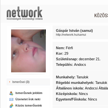
Gáspár István (samui)
http://network.hu/samui
Nem:
Férfi
Kor:
29
Születésnap:
december 21.
Település:
Andocs
Munkahely:
Tanulok
Ismerősei
(3)
Régebbi munkahelyek:
Tanulok
Általános iskola:
Andocsi Általá
Ismerősnek jelölöm
Középiskola:
Nincs
Egyetem/Főiskola:
Nincs
Üzenetet írok neki
Közös ismerőseink