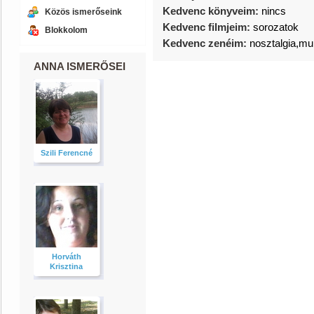
Kedvenc könyveim:
nincs
Közös ismerőseink
Kedvenc filmjeim:
sorozatok
Blokkolom
Kedvenc zenéim:
nosztalgia,mu
ANNA ISMERŐSEI
Szili Ferencné
Horváth
Krisztina