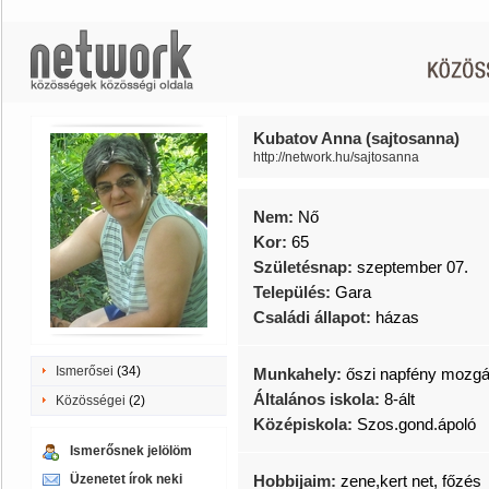
Kubatov Anna (sajtosanna)
http://network.hu/sajtosanna
Nem:
Nő
Kor:
65
Születésnap:
szeptember 07.
Település:
Gara
Családi állapot:
házas
Ismerősei
(34)
Munkahely:
őszi napfény mozgás
Általános iskola:
8-ált
Közösségei
(2)
Középiskola:
Szos.gond.ápoló
Ismerősnek jelölöm
Üzenetet írok neki
Hobbijaim:
zene,kert net, főzés