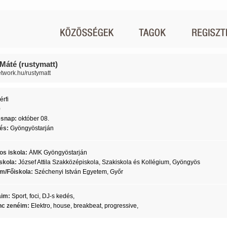
Máté (rustymatt)
network.hu/rustymatt
érfi
0
ésnap:
október 08.
lés:
Gyöngyöstarján
os iskola:
ÁMK Gyöngyöstarján
skola:
József Attila Szakközépiskola, Szakiskola és Kollégium, Gyöngyös
m/Főiskola:
Széchenyi István Egyetem, Győr
aim:
Sport, foci, DJ-s kedés,
c zenéim:
Elektro, house, breakbeat, progressive,