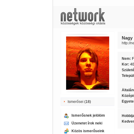
Nagy 
http://
Nem:
F
Kor:
4
Szület
Telepü
Általán
Középi
Egyete
Ismerősei
(18)
Ismerősnek jelölöm
Hobbij
Kedven
Üzenetet írok neki
Közös ismerőseink