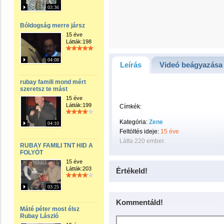
03:36
Bóldogság merre jársz
15 éve
Látták:198
04:08
Leírás
Videó beágyazása
rubay famili mond mért
szeretsz te mást
15 éve
Látták:199
Címkék:
Kategória:
Zene
04:10
Feltöltés ideje:
15 éve
Látta 220 ember.
RUBAY FAMILI TNT HID A
FOLYÓT
15 éve
Látták:203
Értékeld!
03:25
Kommentáld!
Máté péter most élsz
Rubay László