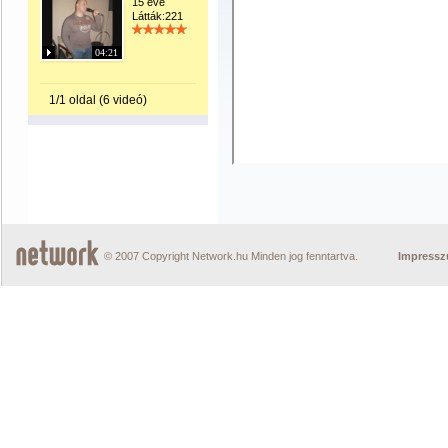
15 éve
Látták:221
04:21
1/1 oldal (6 videó)
© 2007 Copyright Network.hu Minden jog fenntartva.
Impress