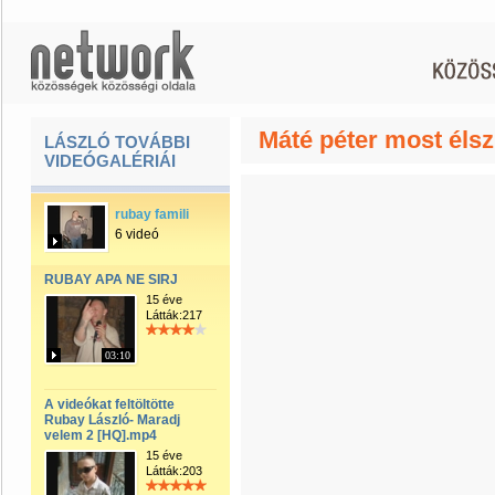
Máté péter most éls
LÁSZLÓ TOVÁBBI
VIDEÓGALÉRIÁI
rubay famili
6 videó
RUBAY APA NE SIRJ
15 éve
Látták:217
03:10
A videókat feltöltötte
Rubay László- Maradj
velem 2 [HQ].mp4
15 éve
Látták:203