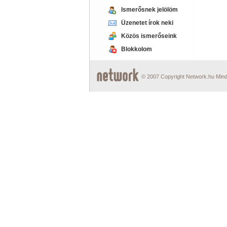
Ismerősnek jelölöm
Üzenetet írok neki
Közös ismerőseink
Blokkolom
© 2007 Copyright Network.hu Minde