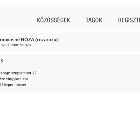
ovicsné RÓZA (rozaroza)
network.hu/rozaroza
Nő
2
ésnap:
szeptember 12.
lés:
Nagykanizsa
 állapot:
házas