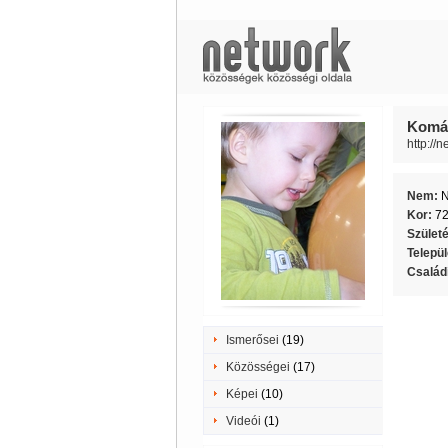
Komán
http://
Nem:
Kor:
7
Szület
Telepü
Családi
Ismerősei
(19)
Közösségei
(17)
Képei
(10)
Videói
(1)