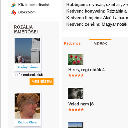
Hobbijaim:
olvasás, színház, z
Közös ismerőseink
Kedvenc könyveim:
Réztábla a 
Blokkolom
Kedvenc filmjeim:
Akiért a hara
Kedvenc zenéim:
Magyar nóták
ROZÁLIA
ISMERŐSEI
VIDEÓK
Kedvencei
Dékány János
Híres, régi nóták 4.
autók motorok klub
Veled nem jó
Radics Klára