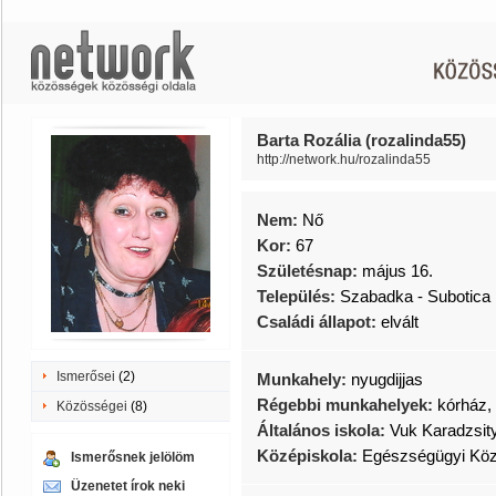
Barta Rozália (rozalinda55)
http://network.hu/rozalinda55
Nem:
Nő
Kor:
67
Születésnap:
május 16.
Település:
Szabadka - Subotica
Családi állapot:
elvált
Ismerősei
(2)
Munkahely:
nyugdijjas
Régebbi munkahelyek:
kórház,
Közösségei
(8)
Általános iskola:
Vuk Karadzsity
Középiskola:
Egészségügyi Köz
Ismerősnek jelölöm
Üzenetet írok neki