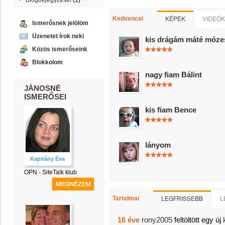
Blogbejegyzései
(1)
KÉPEK
VIDEÓK
Kedvencei
Ismerősnek jelölöm
Üzenetet írok neki
kis drágám máté móze
Közös ismerőseink
Blokkolom
nagy fiam Bálint
JÁNOSNÉ
ISMERŐSEI
kis fiam Bence
lányom
Kapitány Éva
OPN - SiteTalk klub
LEGFRISSEBB
L
Tartalmai
16 éve
rony2005
feltöltött egy új