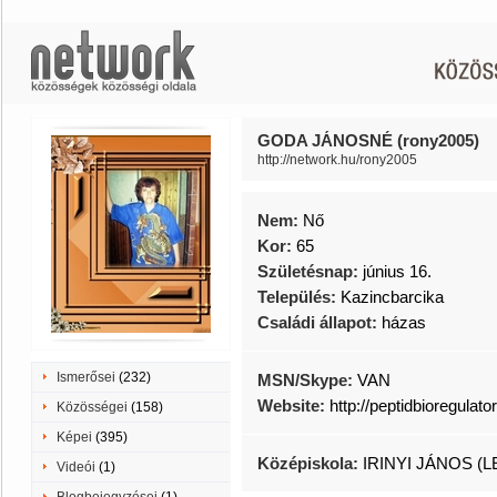
GODA JÁNOSNÉ (rony2005)
http://network.hu/rony2005
Nem:
Nő
Kor:
65
Születésnap:
június 16.
Település:
Kazincbarcika
Családi állapot:
házas
Ismerősei
(232)
MSN/Skype:
VAN
Website:
http://peptidbioregulat
Közösségei
(158)
Képei
(395)
Középiskola:
IRINYI JÁNOS (L
Videói
(1)