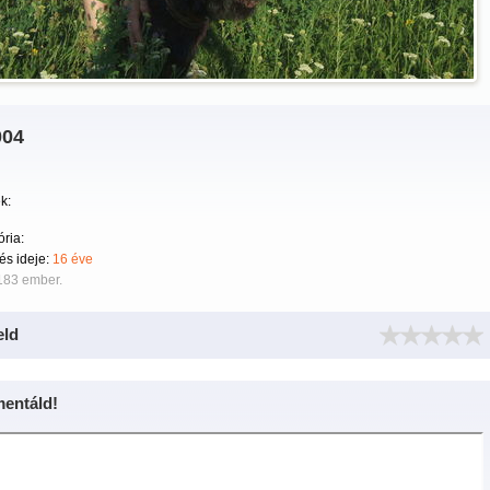
 004
k:
ria:
tés ideje:
16 éve
183 ember.
eld
entáld!