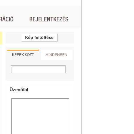
Kép feltöltése
KÉPEK KÖZT
MINDENBEN
Üzenőfal