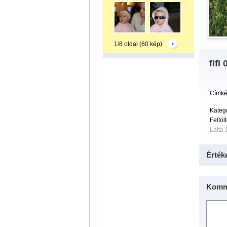
1/8 oldal (60 kép)
fifi
Címké
Kategó
Feltöl
Látta 
Érték
Komm