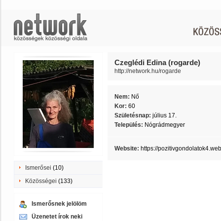
Czeglédi Edina (rogarde)
http://network.hu/rogarde
Nem:
Nő
Kor:
60
Születésnap:
július 17.
Település:
Nógrádmegyer
Website:
https://pozitivgondolatok4.w
Ismerősei
(10)
Közösségei
(133)
Ismerősnek jelölöm
Üzenetet írok neki