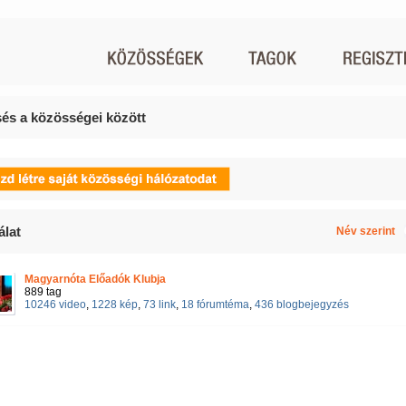
és a közösségei között
álat
Név szerint
Magyarnóta Előadók Klubja
889 tag
10246 video
,
1228 kép
,
73 link
,
18 fórumtéma
,
436 blogbejegyzés