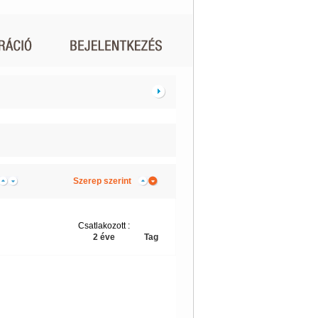
Szerep szerint
Csatlakozott :
2 éve
Tag