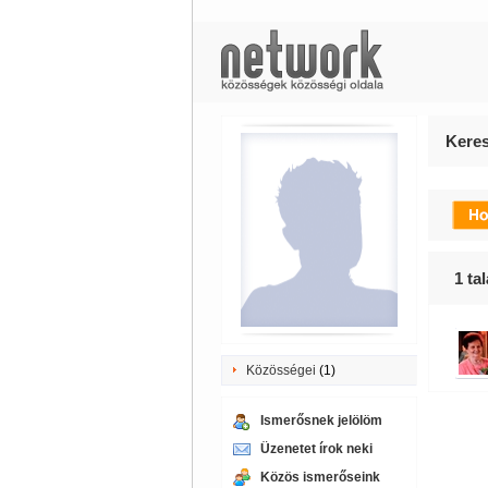
Keres
1
tal
Közösségei
(1)
Ismerősnek jelölöm
Üzenetet írok neki
Közös ismerőseink