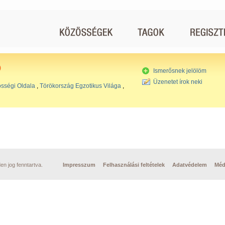
)
Ismerősnek jelölöm
Üzenetet írok neki
sségi Oldala
,
Törökország Egzotikus Világa
,
n jog fenntartva.
Impresszum
Felhasználási feltételek
Adatvédelem
Méd