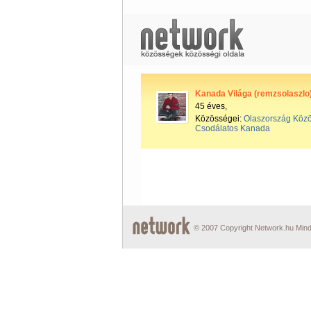
Kanada Világa (remzsolaszlo
45 éves,
Közösségei:
Olaszország Közö
Csodálatos Kanada
© 2007 Copyright Network.hu Minde