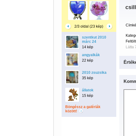
csil
Címké
2/3 oldal (23 kép)
Kategó
szentkut 2010
Feltöl
márc 24
14 kép
Látta 
angyalkák
22 kép
Érték
2010 zsuzsika
35 kép
Komm
állatok
15 kép
Böngéssz a galériák
között!