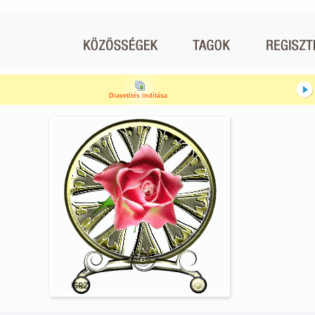
Diavetítés indítása