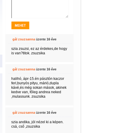
gál zsuzsanna
üzente
16 éve
szia zsuzsi, ez az érdekes,de hogy
is van?titok. zsuzsika
gál zsuzsanna
üzente
16 éve
halihó, ápr-15.én pásztón kaczor
feri,bunyós pityu, márió,dupla
kávé,és még sokan mások, akinek
kedve van, főleg andrea neked
,mulassunk. zsuzsika
gál zsuzsanna
üzente
16 éve
szia andika, jól nézel ki a képen.
csá, cső ,zsuzsika