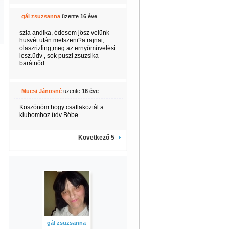
gál zsuzsanna
üzente
16 éve
szia andika, édesem jösz velünk
husvét után metszeni?a rajnai,
olaszrizling,meg az ernyőmüvelési
lesz.üdv , sok puszi,zsuzsika
barátnőd
Mucsi Jánosné
üzente
16 éve
Köszönöm hogy csatlakoztál a
klubomhoz üdv Böbe
Következő 5
gál zsuzsanna