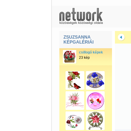
ZSUZSANNA
KÉPGALÉRIÁI
csillogó képek
23 kép