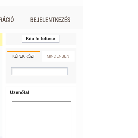
Kép feltöltése
KÉPEK KÖZT
MINDENBEN
Üzenőfal