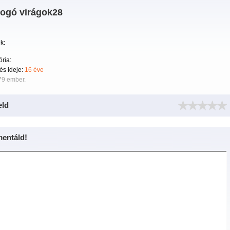
logó virágok28
k:
ria:
tés ideje:
16 éve
79 ember.
eld
entáld!