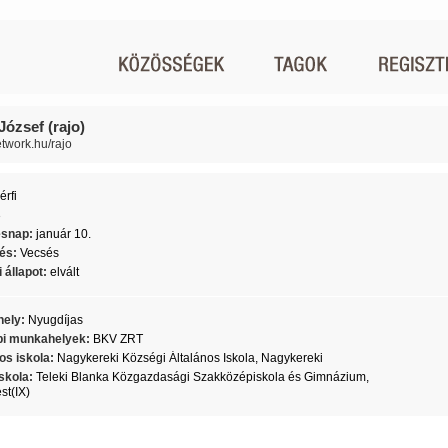
József (rajo)
etwork.hu/rajo
érfi
3
ésnap:
január 10.
lés:
Vecsés
 állapot:
elvált
ely:
Nyugdíjas
i munkahelyek:
BKV ZRT
os iskola:
Nagykereki Községi Általános Iskola, Nagykereki
skola:
Teleki Blanka Közgazdasági Szakközépiskola és Gimnázium,
t(IX)