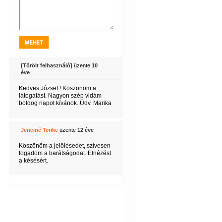
[Törölt felhasználó]
üzente
10
éve
Kedves József ! Köszönöm a
látogatást. Nagyon szép vidám
boldog napot kívánok. Üdv. Marika
Jeneiné Terike
üzente
12 éve
Köszönöm a jelölésedet, szívesen
fogadom a barátságodat. Elnézést
a késésért.