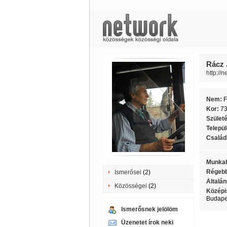
Rácz 
http://n
Nem:
F
Kor:
7
Szület
Telepü
Családi
Munkah
Régebb
Ismerősei
(2)
Általán
Közösségei
(2)
Középi
Budapes
Ismerősnek jelölöm
Üzenetet írok neki